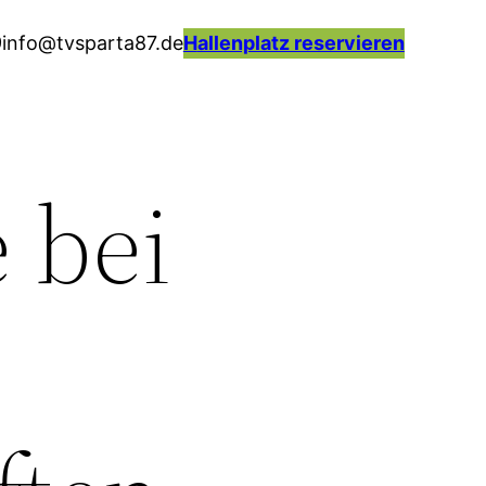
9
info@tvsparta87.de
H
allenplatz reservieren
 bei