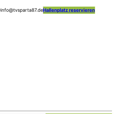
9
info@tvsparta87.de
H
allenplatz reservieren