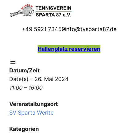
Zum
Inhalt
springen
+49 5921 73459
info@tvsparta87.de
H
allenplatz reservieren
Datum/Zeit
Date(s) – 26. Mai 2024
11:00 – 16:00
Veranstaltungsort
SV Sparta Werlte
Kategorien