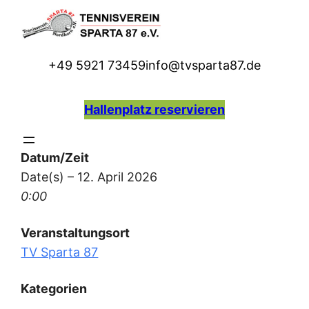
Zum
Inhalt
springen
+49 5921 73459
info@tvsparta87.de
H
allenplatz reservieren
Datum/Zeit
Date(s) – 12. April 2026
0:00
Veranstaltungsort
TV Sparta 87
Kategorien