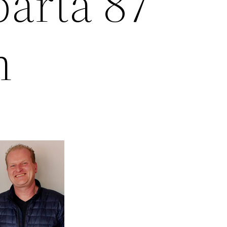
parta 87
n