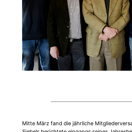
Mitte März fand die jährliche Mitgliederver
Siebels berichtete eingangs seines Jahresb