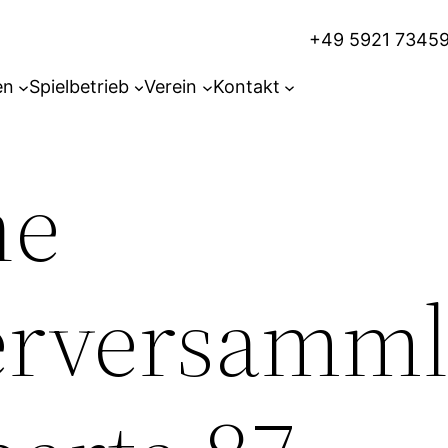
+49 5921 7345
en
Spielbetrieb
Verein
Kontakt
ne
erversamm