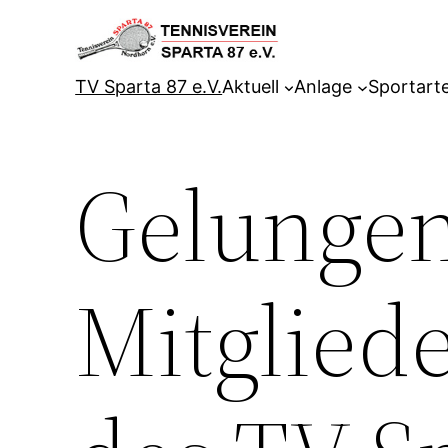
Zum
Inhalt
springen
TV Sparta 87 e.V.
Aktuell
Anlage
Sportart
Gelunge
Mitglied